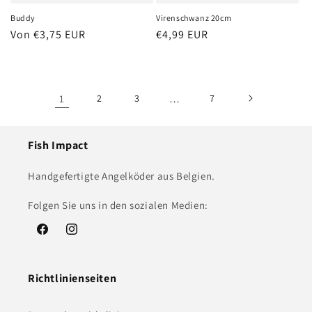
Virenschwanz 20cm
Buddy
Normaler
€4,99 EUR
Normaler
Von €3,75 EUR
Preis
Preis
1
2
3
…
7
Fish Impact
Handgefertigte Angelköder aus Belgien.
Folgen Sie uns in den sozialen Medien:
Facebook
Instagram
Richtlinienseiten