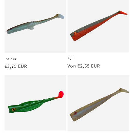
Evil
Insider
Normaler
Von €2,65 EUR
Normaler
€3,75 EUR
Preis
Preis