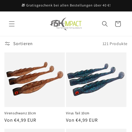
Direkt
🎁 Gratisgeschenk bei allen Bestellungen über 40 €!
zum
Inhalt
Warenkorb
Sortieren
121 Produkte
Virus Tail 10cm
Virenschwanz 10cm
Normaler
Von €4,99 EUR
Normaler
Von €4,99 EUR
Preis
Preis