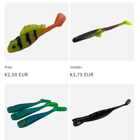
Preis
Preis
Post
Insider
Normaler
€2,50 EUR
Normaler
€3,75 EUR
Preis
Preis