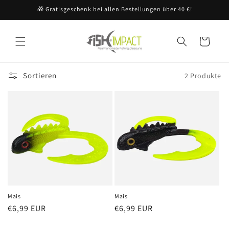
Direkt
🎁 Gratisgeschenk bei allen Bestellungen über 40 €!
zum
Inhalt
Warenkorb
Sortieren
2 Produkte
Mais
Mais
Normaler
€6,99 EUR
Normaler
€6,99 EUR
Preis
Preis